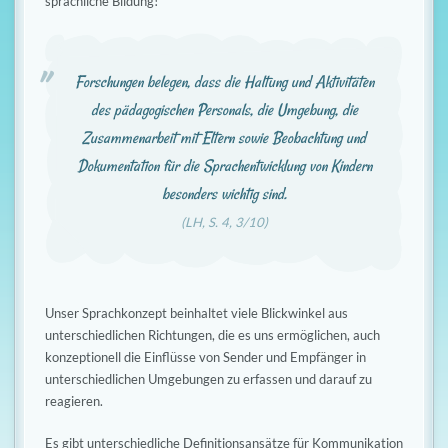
s
n
sprachliche Bildung!
c
h
Forschungen belegen, dass die Haltung und Aktivitäten
a
des pädagogischen Personals, die Umgebung, die
Zusammenarbeit mit Eltern sowie Beobachtung und
l
Dokumentation für die Sprachentwicklung von Kindern
t
besonders wichtig sind.
e
(LH, S. 4, 3/10)
n
Unser Sprachkonzept beinhaltet viele Blickwinkel aus
unterschiedlichen Richtungen, die es uns ermöglichen, auch
konzeptionell die Einflüsse von Sender und Empfänger in
unterschiedlichen Umgebungen zu erfassen und darauf zu
reagieren.
Es gibt unterschiedliche Definitionsansätze für Kommunikation