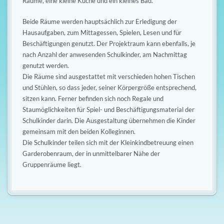
s
n
Räume, eine kleine Küche und ein kleines Bad.
c
Beide Räume werden hauptsächlich zur Erledigung der
Hausaufgaben, zum Mittagessen, Spielen, Lesen und für
h
Beschäftigungen genutzt. Der Projektraum kann ebenfalls, je
a
nach Anzahl der anwesenden Schulkinder, am Nachmittag
genutzt werden.
l
Die Räume sind ausgestattet mit verschieden hohen Tischen
und Stühlen, so dass jeder, seiner Körpergröße entsprechend,
t
sitzen kann. Ferner befinden sich noch Regale und
e
Staumöglichkeiten für Spiel- und Beschäftigungsmaterial der
Schulkinder darin. Die Ausgestaltung übernehmen die Kinder
n
gemeinsam mit den beiden Kolleginnen.
Die Schulkinder teilen sich mit der Kleinkindbetreuung einen
Garderobenraum, der in unmittelbarer Nähe der
Gruppenräume liegt.