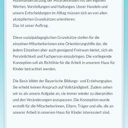
s
n
Auseinandersetzung der Mitarbeitenden mit den eigenen
Werten, Vorstellungen und Haltungen. Unser Handeln und
c
unsere Entscheidungen im Alltag müssen sich an von allen
akzeptierten Grundsätzen orientieren.
h
Das ist unser Auftrag.
a
Diese sozialpädagogischen Grundsätze stellen für die
l
einzelnen Mitarbeiterinnen eine Orientierungshilfe dar, die
jedem Einzelnen aber auch genügend Freiraum bietet, sich als
t
Persönlichkeit und Fachperson einzubringen. Die vorliegende
e
Konzeption soll als Richtlinie für die Arbeit in unserem Haus für
Kinder betrachtet werden.
n
Die Basis bildet der Bayerische Bildungs- und Erziehungsplan.
Sie erhebt keinen Anspruch auf Vollständigkeit. Zudem sehen
wir es als unsere Aufgabe an, sie immer wieder zu überprüfen
und den Veränderungen anzupassen. Die Konzeption wurde
erstellt für die Mitarbeiterinnen, Eltern, Träger und alle, die an
unserer Arbeit in unserem Haus für Kinder interessiert sind.